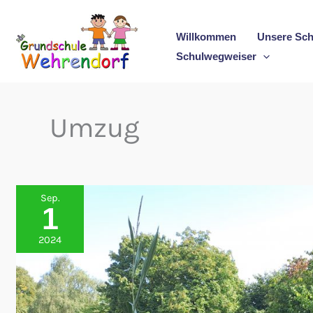
Zum
Inhalt
Willkommen
Unsere Sch
springen
Schulwegweiser
Umzug
Sep.
1
2024