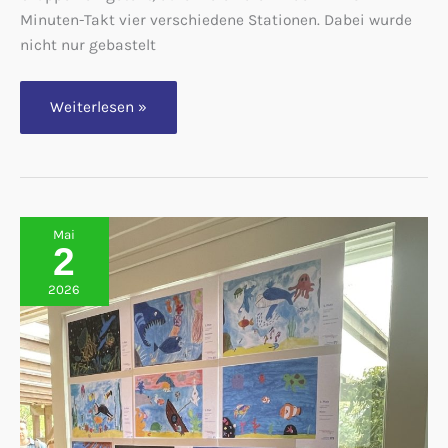
Minuten-Takt vier verschiedene Stationen. Dabei wurde
nicht nur gebastelt
Wehrendorf
Weiterlesen »
im
Regenwald
Mai
2
2026