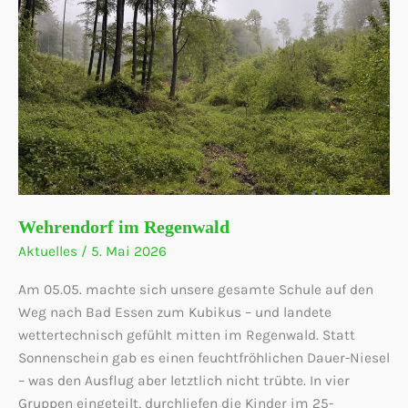
Wehrendorf im Regenwald
Aktuelles
/
5. Mai 2026
Am 05.05. machte sich unsere gesamte Schule auf den
Weg nach Bad Essen zum Kubikus – und landete
wettertechnisch gefühlt mitten im Regenwald. Statt
Sonnenschein gab es einen feuchtfröhlichen Dauer-Niesel
– was den Ausflug aber letztlich nicht trübte. In vier
Gruppen eingeteilt, durchliefen die Kinder im 25-