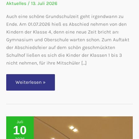
Aktuelles
/
13. Juli 2026
Auch eine schöne Grundschulzeit geht irgendwann zu
Ende. Am 01.07.2026 hieß es Abschied nehmen von den
Kindern der Klasse 4, denn eine neue Zeit bricht an:
Gymnasium und Oberschule warten schon. Zum Auftakt
der Abschiedsfeier auf dem schön geschmückten
Schulhof ließen es sich die Kinder der Klassen 1 bis 3
nicht nehmen, für ihre Mitschüler […]
Auf
Weiterlesen »
Wiedersehen
und
alles
Gute,
Klasse
4!
Juli
10
2026