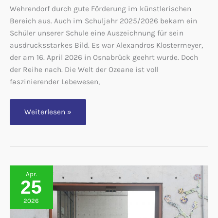
Wehrendorf durch gute Förderung im künstlerischen
Bereich aus. Auch im Schuljahr 2025/2026 bekam ein
Schüler unserer Schule eine Auszeichnung für sein
ausdrucksstarkes Bild. Es war Alexandros Klostermeyer,
der am 16. April 2026 in Osnabrück geehrt wurde. Doch
der Reihe nach. Die Welt der Ozeane ist voll
faszinierender Lebewesen,
Alexandros
Weiterlesen »
Klostermeyer
holt
den
1.
Preis
im
Malwettbewerb
der
Apr.
Volksbanken!
25
2026