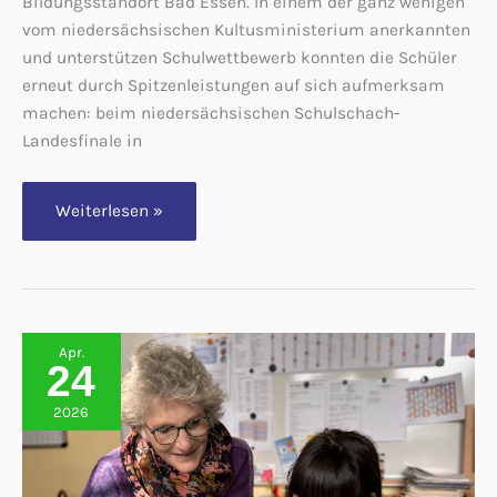
Bildungsstandort Bad Essen. In einem der ganz wenigen
vom niedersächsischen Kultusministerium anerkannten
und unterstützen Schulwettbewerb konnten die Schüler
erneut durch Spitzenleistungen auf sich aufmerksam
machen: beim niedersächsischen Schulschach-
Landesfinale in
Brettstark
Weiterlesen »
–
GSW
holt
Silber
und
Bronze
in
Hannover
Apr.
und
24
qualifiziert
sich
doppelt
2026
für
die
Deutsche
Meisterschaft