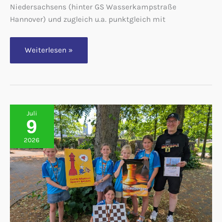
Niedersachsens (hinter GS Wasserkampstraße
Hannover) und zugleich u.a. punktgleich mit
Wehrendorfer
Weiterlesen »
Jungenteam
auch
2026
wieder
mit
Spitzenleistung
bei
der
Juli
Deutschen
9
Meisterschaft
im
Schulschach
2026