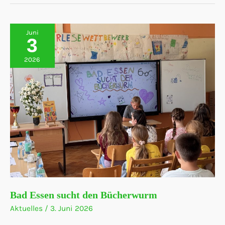
beim
Bad
Essener
Abendlauf
Juni
3
2026
Bad Essen sucht den Bücherwurm
Aktuelles
/
3. Juni 2026