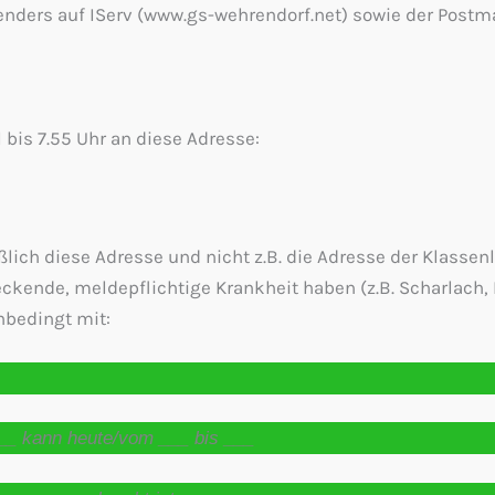
lenders auf IServ (www.gs-wehrendorf.net) sowie der Post
 bis 7.55 Uhr an diese Adresse:
lich diese Adresse und nicht z.B. die Adresse der Klassenl
steckende, meldepflichtige Krankheit haben (z.B. Scharlac
nbedingt mit:
___ kann heute/vom ___ bis ___