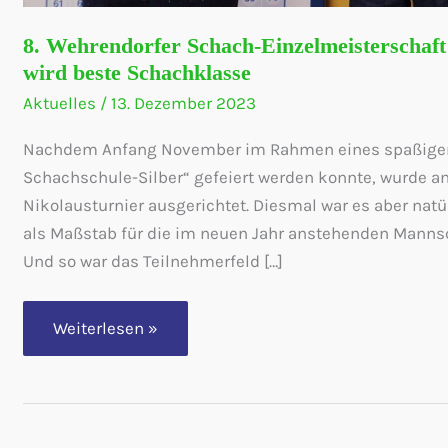
8. Wehrendorfer Schach-Einzelmeisterschaft
wird beste Schachklasse
Aktuelles
/
13. Dezember 2023
Nachdem Anfang November im Rahmen eines spaßigen 
Schachschule-Silber“ gefeiert werden konnte, wurde am 1
Nikolausturnier ausgerichtet. Diesmal war es aber natü
als Maßstab für die im neuen Jahr anstehenden Manns
Und so war das Teilnehmerfeld […]
8.
Weiterlesen »
Wehrendorfer
Schach-
Einzelmeisterschaft
mit
zwei
Doppelpokalsiegern
–