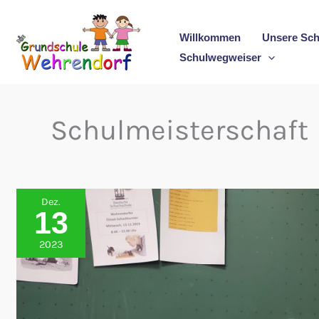
Zum
Inhalt
Willkommen
Unsere Sch
springen
Schulwegweiser
Schulmeisterschaft
Dez.
13
2023