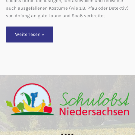
sodass durch die lustigen, fantasievollen und teilweise
auch ausgefallenen Kostüme (wie z.B. Pfau oder Detektiv)
von Anfang an gute Laune und Spaß verbreitet
Alaaf,
Weiterlesen »
die
Jecken
kommen!
Karnevalsumzug
durch
Wehrendorf
begeistert
Jung
und
Alt!