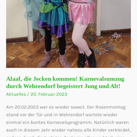
Alaaf, die Jecken kommen! Karnevalsumzug
durch Wehrendorf begeistert Jung und Alt!
Aktuelles
/
20. Februar 2023
Am 20.02.2023 war es wieder soweit. Der Rosenmontag
stand vor der Tür und in Wehrendorf wartete wieder
einmal ein buntes Karnevalsprogramm. Natürlich waren
auch in diesem Jahr wieder nahezu alle Kinder verkleidet,