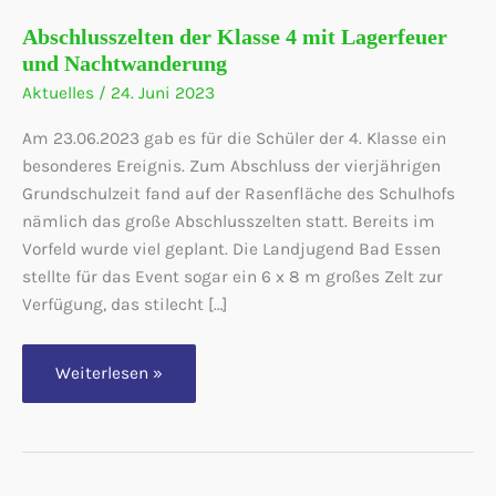
Abschlusszelten der Klasse 4 mit Lagerfeuer
und Nachtwanderung
Aktuelles
/
24. Juni 2023
Am 23.06.2023 gab es für die Schüler der 4. Klasse ein
besonderes Ereignis. Zum Abschluss der vierjährigen
Grundschulzeit fand auf der Rasenfläche des Schulhofs
nämlich das große Abschlusszelten statt. Bereits im
Vorfeld wurde viel geplant. Die Landjugend Bad Essen
stellte für das Event sogar ein 6 x 8 m großes Zelt zur
Verfügung, das stilecht […]
Abschlusszelten
Weiterlesen »
der
Klasse
4
mit
Lagerfeuer
und
Nachtwanderung