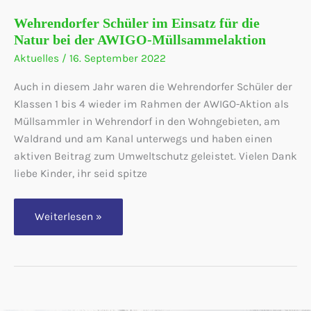
Wehrendorfer Schüler im Einsatz für die
Natur bei der AWIGO-Müllsammelaktion
Aktuelles
/
16. September 2022
Auch in diesem Jahr waren die Wehrendorfer Schüler der
Klassen 1 bis 4 wieder im Rahmen der AWIGO-Aktion als
Müllsammler in Wehrendorf in den Wohngebieten, am
Waldrand und am Kanal unterwegs und haben einen
aktiven Beitrag zum Umweltschutz geleistet. Vielen Dank
liebe Kinder, ihr seid spitze
Wehrendorfer
Weiterlesen »
Schüler
im
Einsatz
für
die
Natur
bei
der
AWIGO-