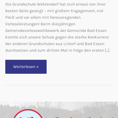
Die Grundschule Wehrendorf hat sich erneut von ihrer
besten Seite gezeigt – mit großem Engagement, viel
Fleiß und vor allem mit herausragenden
Vorleseleistungen! Beim diesjährigen
Gemeindevorlesewettbewerb der Gemeinde Bad Essen
konnte sich unsere Schule gegen die starke Konkurrenz
der anderen Grundschulen aus Lintorf und Bad Essen
durchsetzen und zum dritten Mal in Folge den ersten […]
Grundschule
Weiterlesen »
Wehrendorf
gewinnt
den
Gemeindeentscheid
im
Vorlesewettbewerb
von
Bad
Essen