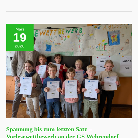
den
Bücherwurm
März
19
2026
Spannung bis zum letzten Satz –
Vorlesewettbewerb an der GS Wehrendorf