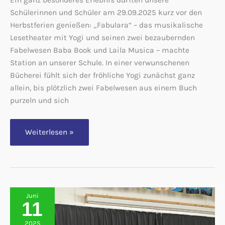
Ein ganz besonderes Erlebnis durften unsere
Schülerinnen und Schüler am 29.09.2025 kurz vor den
Herbstferien genießen: „Fabulara“ – das musikalische
Lesetheater mit Yogi und seinen zwei bezaubernden
Fabelwesen Baba Book und Laila Musica – machte
Station an unserer Schule. In einer verwunschenen
Bücherei fühlt sich der fröhliche Yogi zunächst ganz
allein, bis plötzlich zwei Fabelwesen aus einem Buch
purzeln und sich
„Fabulara“
Weiterlesen »
–
Eine
Reise
in
die
Welt
der
Fantasie
Juni
und
11
Bücher
2025