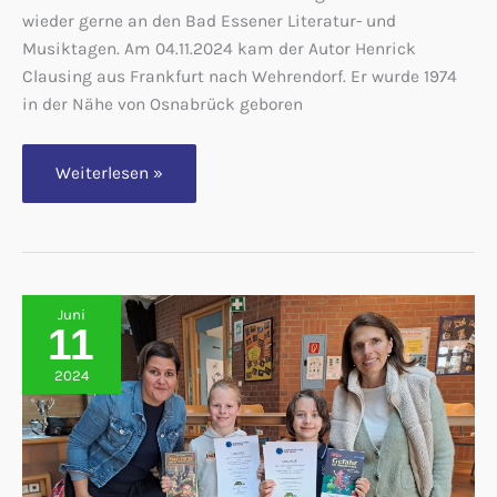
wieder gerne an den Bad Essener Literatur- und
Musiktagen. Am 04.11.2024 kam der Autor Henrick
Clausing aus Frankfurt nach Wehrendorf. Er wurde 1974
in der Nähe von Osnabrück geboren
Autorenlesung
Weiterlesen »
mit
Henrick
Clausing
aus
Frankfurt
begeistert
die
Kinder
Juni
der
11
Grundschule
Wehrendorf
2024