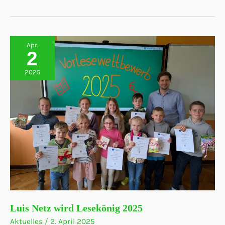
den
Gemeindeentscheid
im
Vorlesewettbewerb
von
Bad
Apr.
Essen
2
2025
Luis Netz wird Lesekönig 2025
Aktuelles
/
2. April 2025