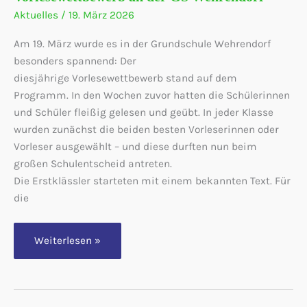
Aktuelles
/
19. März 2026
Am 19. März wurde es in der Grundschule Wehrendorf
besonders spannend: Der
diesjährige Vorlesewettbewerb stand auf dem
Programm. In den Wochen zuvor hatten die Schülerinnen
und Schüler fleißig gelesen und geübt. In jeder Klasse
wurden zunächst die beiden besten Vorleserinnen oder
Vorleser ausgewählt – und diese durften nun beim
großen Schulentscheid antreten.
Die Erstklässler starteten mit einem bekannten Text. Für
die
Spannung
Weiterlesen »
bis
zum
letzten
Satz
–
Vorlesewettbewerb