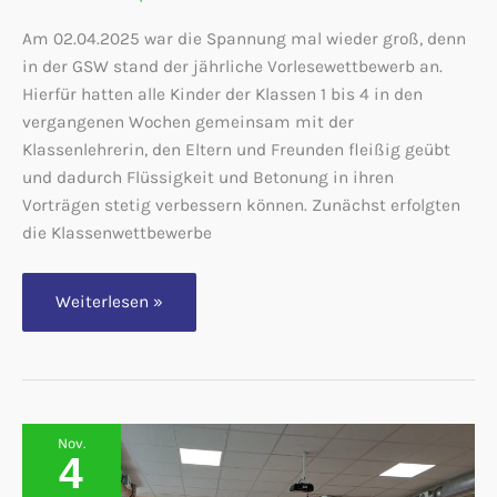
Am 02.04.2025 war die Spannung mal wieder groß, denn
in der GSW stand der jährliche Vorlesewettbewerb an.
Hierfür hatten alle Kinder der Klassen 1 bis 4 in den
vergangenen Wochen gemeinsam mit der
Klassenlehrerin, den Eltern und Freunden fleißig geübt
und dadurch Flüssigkeit und Betonung in ihren
Vorträgen stetig verbessern können. Zunächst erfolgten
die Klassenwettbewerbe
Luis
Weiterlesen »
Netz
wird
Lesekönig
2025
Nov.
4