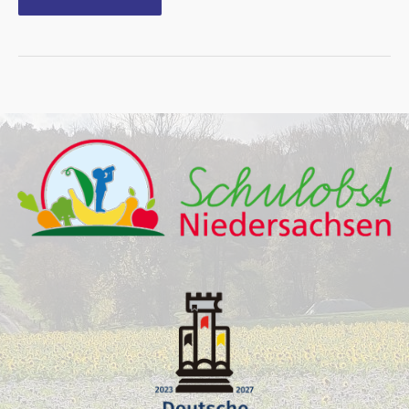
Wehrendorf
wird
Schach-
Kreismeister
2023