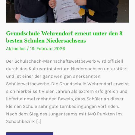
Grundschule Wehrendorf erneut unter den 8
besten Schulen Niedersachsens
Aktuelles
/
19. Februar 2026
Der Schulschach-Mannschaftswettbewerb wird offiziell
durch das Kultusministerium Niedersachsen unterstützt
und ist einer der ganz wenigen anerkannten
Schülerwettbewerbe. Die Grundschule Wehrendorf erweist
sich hierbei seit vielen Jahren als extrem erfolgreich und
liefert einmal mehr den Beweis, dass Schüler an dieser
kleinen Schule sehr gute Lernbedingungen vorfinden.
Nach dem Sieg des Jungenteams mit 14:0 Punkten im
Schachbezirk […]