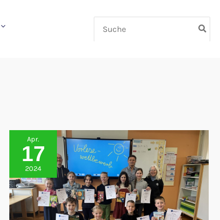
Search
for:
Apr.
17
2024