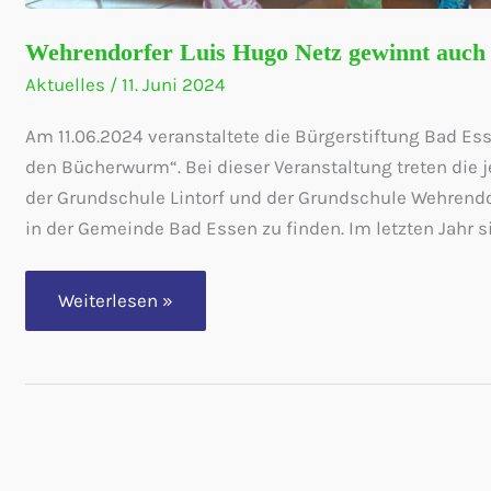
Wehrendorfer Luis Hugo Netz gewinnt auch
Aktuelles
/
11. Juni 2024
Am 11.06.2024 veranstaltete die Bürgerstiftung Bad E
den Bücherwurm“. Bei dieser Veranstaltung treten die 
der Grundschule Lintorf und der Grundschule Wehrend
in der Gemeinde Bad Essen zu finden. Im letzten Jahr si
Wehrendorfer
Weiterlesen »
Luis
Hugo
Netz
gewinnt
auch
den
Gemeindeentscheid
2024