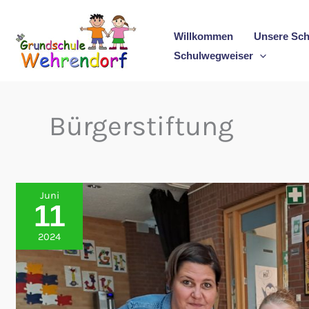
Zum
Inhalt
Willkommen
Unsere Sch
springen
Schulwegweiser
Bürgerstiftung
Juni
11
2024