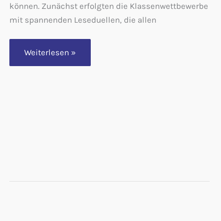
können. Zunächst erfolgten die Klassenwettbewerbe
mit spannenden Leseduellen, die allen
Luis
Weiterlesen »
Netz
gewinnt
den
Vorlesewettbewerb
2024