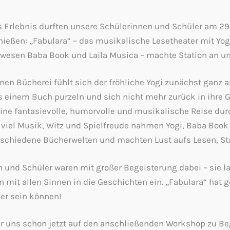
 Erlebnis durften unsere Schülerinnen und Schüler am 29
nießen: „Fabulara“ – das musikalische Lesetheater mit Yog
esen Baba Book und Laila Musica – machte Station an un
en Bücherei fühlt sich der fröhliche Yogi zunächst ganz all
 einem Buch purzeln und sich nicht mehr zurück in ihre G
 eine fantasievolle, humorvolle und musikalische Reise du
t viel Musik, Witz und Spielfreude nahmen Yogi, Baba Book
erschiedene Bücherwelten und machten Lust aufs Lesen, S
 und Schüler waren mit großer Begeisterung dabei – sie la
mit allen Sinnen in die Geschichten ein. „Fabulara“ hat g
er sein können!
r uns schon jetzt auf den anschließenden Workshop zu B