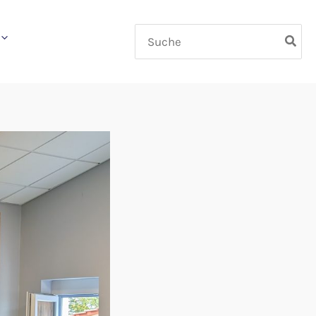
Search
for: